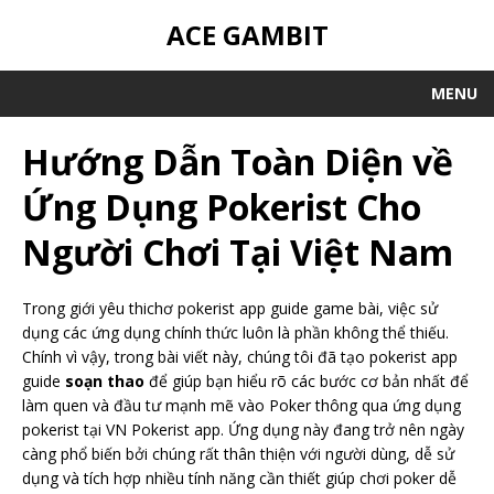
ACE GAMBIT
MENU
Hướng Dẫn Toàn Diện về
Ứng Dụng Pokerist Cho
Người Chơi Tại Việt Nam
Trong giới yêu thichơ pokerist app guide game bài, việc sử
dụng các ứng dụng chính thức luôn là phần không thể thiếu.
Chính vì vậy, trong bài viết này, chúng tôi đã tạo pokerist app
guide
soạn thao
để giúp bạn hiểu rõ các bước cơ bản nhất để
làm quen và đầu tư mạnh mẽ vào Poker thông qua ứng dụng
pokerist tại VN Pokerist app. Ứng dụng này đang trở nên ngày
càng phổ biến bởi chúng rất thân thiện với người dùng, dễ sử
dụng và tích hợp nhiều tính năng cần thiết giúp chơi poker dễ